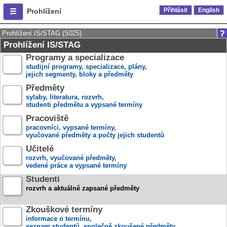
Přihlásit
English
Prohlížení
Prohlížení IS/STAG (S025)
Prohlížení IS/STAG
Programy a specializace
studijní programy, specializace, plány,
jejich segmenty, bloky a předměty
Předměty
sylaby, literatura, rozvrh,
studenti předmětu a vypsané termíny
Pracoviště
pracovníci, vypsané termíny,
vyučované předměty a počty jejich studentů
Učitelé
rozvrh, vyučované předměty,
vedené práce a vypsané termíny
Studenti
rozvrh a aktuálně zapsané předměty
Zkouškové termíny
informace o termínu,
seznam studentů, společně zkoušené předměty