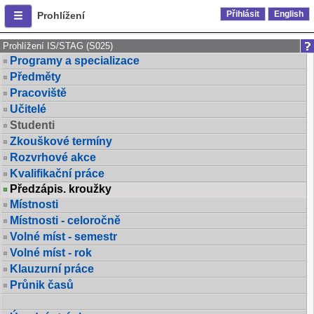
Přihlásit
English
Prohlížení
Prohlížení IS/STAG (S025)
Programy a specializace
Předměty
Pracoviště
Učitelé
Studenti
Zkouškové termíny
Rozvrhové akce
Kvalifikační práce
Předzápis. kroužky
Místnosti
Místnosti - celoročně
Volné míst - semestr
Volné míst - rok
Klauzurní práce
Průnik časů