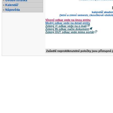
Úvodní stránka
Kalendář
Nápověda
kalendář akade
(letní a zimní semestr, zkouškové obdob
Vínový odkaz vede na jinou entitu
Modrý odkaz vede na detail entity
Zelený @ odkaz vede na e-mail
Zelený IN odkaz načte dokument
Zelený OUT odkaz vede mimo portál
Zašedlé neprokliknutelné položky jsou přístupné 