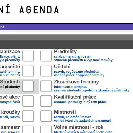
nt
ializace
Předměty
lizace, plány,
sylaby, literatura, rozvrh,
ky a předměty
studenti předmětu a vypsané termíny
acoviště
Učitelé
sané termíny,
rozvrh, vyučované předměty,
jich studentů
vedené práce a vypsané termíny
Studenti
Zkouškové termíny
ané předměty
informace o termínu,
seznam studentů, společně zkoušené předměty
ové akce
Kvalifikační práce
volných časů
anotace, posudky, plný text práce
 kroužky
Místnosti
entů, rozvrh
rozvrh, celoroční rozvrh,
vyhledávání dle zadaných parametrů
- semestr
Volné místnosti - rok
i pro semestr
hledání volných místností podle data