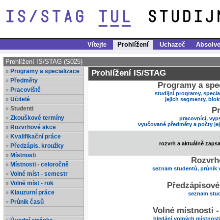
Vítejte
Prohlížení
Uchazeč
Absolve
Prohlížení IS/STAG (S025)
Programy a specializace
Prohlížení IS/STAG
Předměty
Programy a spec
Pracoviště
studijní programy, specia
Učitelé
jejich segmenty, blo
Studenti
Pr
Zkouškové termíny
pracovníci, vyp
vyučované předměty a počty je
Rozvrhové akce
Kvalifikační práce
rozvrh a aktuálně zaps
Předzápis. kroužky
Místnosti
Rozvrh
Místnosti - celoročně
seznam studentů, průnik 
Volné míst - semestr
Volné míst - rok
Předzápisové
Klauzurní práce
seznam stud
Průnik časů
Volné místnosti 
hledání volných místnost