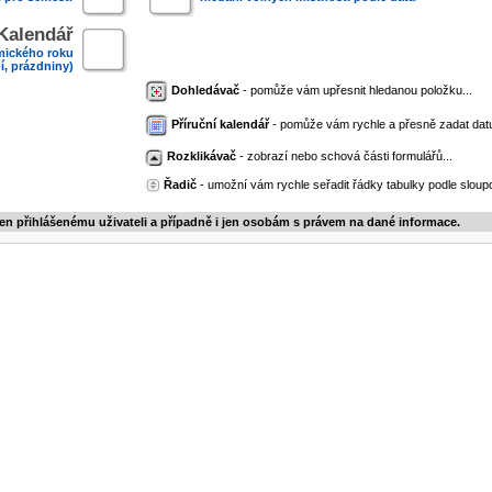
Kalendář
mického roku
í, prázdniny)
Dohledávač
- pomůže vám upřesnit hledanou položku...
Příruční kalendář
- pomůže vám rychle a přesně zadat dat
Rozklikávač
- zobrazí nebo schová části formulářů...
Řadič
- umožní vám rychle seřadit řádky tabulky podle sloupc
jen přihlášenému uživateli a případně i jen osobám s právem na dané informace.