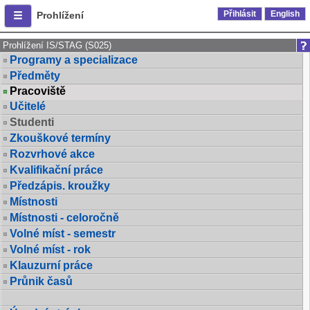
Přihlásit
English
Prohlížení
Prohlížení IS/STAG (S025)
Programy a specializace
Předměty
Pracoviště
Učitelé
Studenti
Zkouškové termíny
Rozvrhové akce
Kvalifikační práce
Předzápis. kroužky
Místnosti
Místnosti - celoročně
Volné míst - semestr
Volné míst - rok
Klauzurní práce
Průnik časů