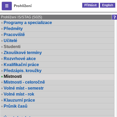
Přihlásit
English
Prohlížení
Prohlížení IS/STAG (S025)
Programy a specializace
Předměty
Pracoviště
Učitelé
Studenti
Zkouškové termíny
Rozvrhové akce
Kvalifikační práce
Předzápis. kroužky
Místnosti
Místnosti - celoročně
Volné míst - semestr
Volné míst - rok
Klauzurní práce
Průnik časů