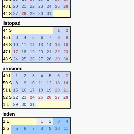
43 L
20
21
22
23
24
25
26
44 S
27
28
29
30
31
listopad
44 S
1
2
45 L
3
4
5
6
7
8
9
46 S
10
11
12
13
14
15
16
47 L
17
18
19
20
21
22
23
48 S
24
25
26
27
28
29
30
prosinec
49 L
1
2
3
4
5
6
7
50 S
8
9
10
11
12
13
14
51 L
15
16
17
18
19
20
21
52 S
22
23
24
25
26
27
28
1 L
29
30
31
leden
1 L
1
2
3
4
2 S
5
6
7
8
9
10
11