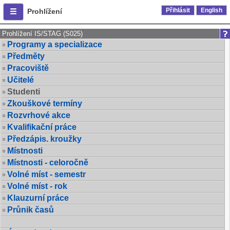
Přihlásit
English
Prohlížení
Prohlížení IS/STAG (S025)
Programy a specializace
Předměty
Pracoviště
Učitelé
Studenti
Zkouškové termíny
Rozvrhové akce
Kvalifikační práce
Předzápis. kroužky
Místnosti
Místnosti - celoročně
Volné míst - semestr
Volné míst - rok
Klauzurní práce
Průnik časů