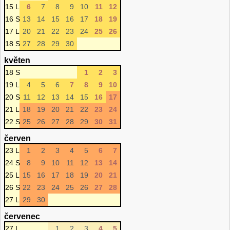
15 L
6
7
8
9
10
11
12
16 S
13
14
15
16
17
18
19
17 L
20
21
22
23
24
25
26
18 S
27
28
29
30
květen
18 S
1
2
3
19 L
4
5
6
7
8
9
10
20 S
11
12
13
14
15
16
17
21 L
18
19
20
21
22
23
24
22 S
25
26
27
28
29
30
31
červen
23 L
1
2
3
4
5
6
7
24 S
8
9
10
11
12
13
14
25 L
15
16
17
18
19
20
21
26 S
22
23
24
25
26
27
28
27 L
29
30
červenec
27 L
1
2
3
4
5