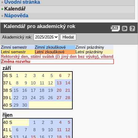
Úvodní stránka
Kalendář
Nápověda
Kalendář pro akademický rok
Akademický rok:
Zimní semestr
Zimní zkouškové
Zimní prázdniny
Letní semestr
Letní zkouškové
Letní prázdniny
Rektorský den, státní svátek (či jiný den bez výuky), víkend
Změna rozvrhu
září
36 S
1
2
3
4
5
6
7
37 L
8
9
10
11
12
13
14
38 S
15
16
17
18
19
20
21
39 L
22
23
24
25
26
27
28
40 S
29
30
říjen
40 S
1
2
3
4
5
41 L
6
7
8
9
10
11
12
42 S
13
14
15
16
17
18
19