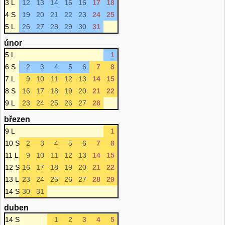
3 L
12
13
14
15
16
17
18
4 S
19
20
21
22
23
24
25
5 L
26
27
28
29
30
31
únor
5 L
1
6 S
2
3
4
5
6
7
8
7 L
9
10
11
12
13
14
15
8 S
16
17
18
19
20
21
22
9 L
23
24
25
26
27
28
březen
9 L
1
10 S
2
3
4
5
6
7
8
11 L
9
10
11
12
13
14
15
12 S
16
17
18
19
20
21
22
13 L
23
24
25
26
27
28
29
14 S
30
31
duben
14 S
1
2
3
4
5