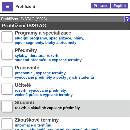
Přihlásit
English
Prohlížení
Prohlížení IS/STAG (S025)
Prohlížení IS/STAG
Programy a specializace
studijní programy, specializace, plány,
jejich segmenty, bloky a předměty
Předměty
sylaby, literatura, rozvrh,
studenti předmětu a vypsané termíny
Pracoviště
pracovníci, vypsané termíny,
vyučované předměty a počty jejich studentů
Učitelé
rozvrh, vyučované předměty,
vedené práce a vypsané termíny
Studenti
rozvrh a aktuálně zapsané předměty
Zkouškové termíny
informace o termínu,
seznam studentů, společně zkoušené předměty