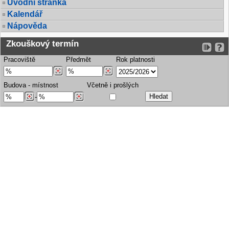
Úvodní stránka
Kalendář
Nápověda
Zkouškový termín
Pracoviště
Předmět
Rok platnosti
Budova
-
místnost
Včetně i prošlých
-