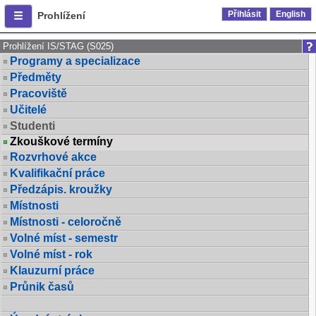
Přihlásit
English
Prohlížení
Prohlížení IS/STAG (S025)
Programy a specializace
Předměty
Pracoviště
Učitelé
Studenti
Zkouškové termíny
Rozvrhové akce
Kvalifikační práce
Předzápis. kroužky
Místnosti
Místnosti - celoročně
Volné míst - semestr
Volné míst - rok
Klauzurní práce
Průnik časů