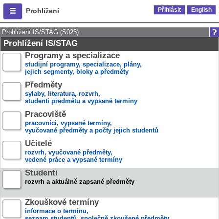
Přihlásit
English
Prohlížení
Prohlížení IS/STAG (S025)
Prohlížení IS/STAG
Programy a specializace
studijní programy, specializace, plány,
jejich segmenty, bloky a předměty
Předměty
sylaby, literatura, rozvrh,
studenti předmětu a vypsané termíny
Pracoviště
pracovníci, vypsané termíny,
vyučované předměty a počty jejich studentů
Učitelé
rozvrh, vyučované předměty,
vedené práce a vypsané termíny
Studenti
rozvrh a aktuálně zapsané předměty
Zkouškové termíny
informace o termínu,
seznam studentů, společně zkoušené předměty