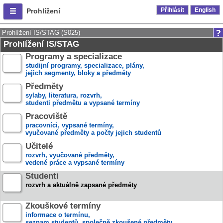
Přihlásit
English
Prohlížení
Prohlížení IS/STAG (S025)
Prohlížení IS/STAG
Programy a specializace
studijní programy, specializace, plány,
jejich segmenty, bloky a předměty
Předměty
sylaby, literatura, rozvrh,
studenti předmětu a vypsané termíny
Pracoviště
pracovníci, vypsané termíny,
vyučované předměty a počty jejich studentů
Učitelé
rozvrh, vyučované předměty,
vedené práce a vypsané termíny
Studenti
rozvrh a aktuálně zapsané předměty
Zkouškové termíny
informace o termínu,
seznam studentů, společně zkoušené předměty