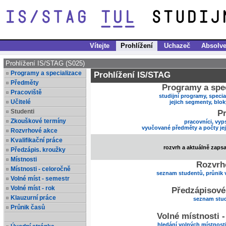
Vítejte
Prohlížení
Uchazeč
Absolve
Prohlížení IS/STAG (S025)
Programy a specializace
Prohlížení IS/STAG
Předměty
Programy a spec
Pracoviště
studijní programy, specia
Učitelé
jejich segmenty, blo
Studenti
Pr
Zkouškové termíny
pracovníci, vyp
vyučované předměty a počty je
Rozvrhové akce
Kvalifikační práce
rozvrh a aktuálně zaps
Předzápis. kroužky
Místnosti
Rozvrh
Místnosti - celoročně
seznam studentů, průnik 
Volné míst - semestr
Volné míst - rok
Předzápisové
Klauzurní práce
seznam stud
Průnik časů
Volné místnosti 
hledání volných místnost