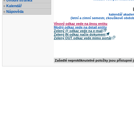
Úvodní stránka
Kalendář
Nápověda
kalendář akade
(letní a zimní semestr, zkouškové obdob
Vínový odkaz vede na jinou entitu
Modrý odkaz vede na detail entity
Zelený @ odkaz vede na e-mail
Zelený IN odkaz načte dokument
Zelený OUT odkaz vede mimo portál
Zašedlé neprokliknutelné položky jsou přístupné 