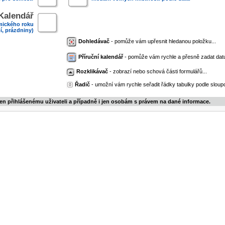
Kalendář
mického roku
í, prázdniny)
Dohledávač
- pomůže vám upřesnit hledanou položku...
Příruční kalendář
- pomůže vám rychle a přesně zadat dat
Rozklikávač
- zobrazí nebo schová části formulářů...
Řadič
- umožní vám rychle seřadit řádky tabulky podle sloupc
jen přihlášenému uživateli a případně i jen osobám s právem na dané informace.