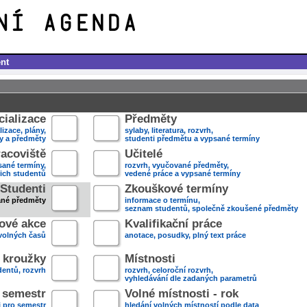
nt
ializace
Předměty
lizace, plány,
sylaby, literatura, rozvrh,
ky a předměty
studenti předmětu a vypsané termíny
acoviště
Učitelé
sané termíny,
rozvrh, vyučované předměty,
jich studentů
vedené práce a vypsané termíny
Studenti
Zkouškové termíny
ané předměty
informace o termínu,
seznam studentů, společně zkoušené předměty
ové akce
Kvalifikační práce
volných časů
anotace, posudky, plný text práce
 kroužky
Místnosti
entů, rozvrh
rozvrh, celoroční rozvrh,
vyhledávání dle zadaných parametrů
- semestr
Volné místnosti - rok
i pro semestr
hledání volných místností podle data