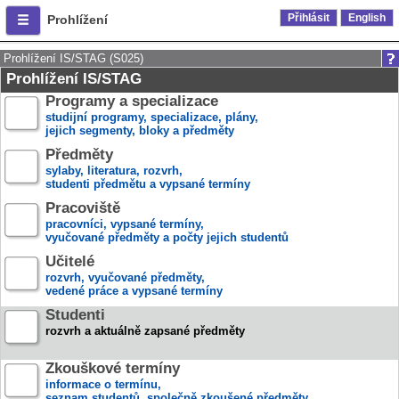
Přihlásit
English
Prohlížení
Prohlížení IS/STAG (S025)
Prohlížení IS/STAG
Programy a specializace
studijní programy, specializace, plány,
jejich segmenty, bloky a předměty
Předměty
sylaby, literatura, rozvrh,
studenti předmětu a vypsané termíny
Pracoviště
pracovníci, vypsané termíny,
vyučované předměty a počty jejich studentů
Učitelé
rozvrh, vyučované předměty,
vedené práce a vypsané termíny
Studenti
rozvrh a aktuálně zapsané předměty
Zkouškové termíny
informace o termínu,
seznam studentů, společně zkoušené předměty