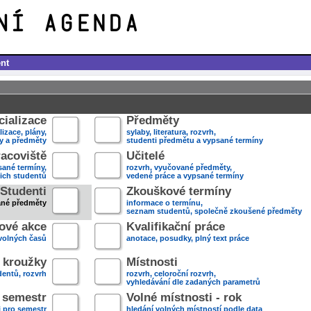
nt
ializace
Předměty
lizace, plány,
sylaby, literatura, rozvrh,
ky a předměty
studenti předmětu a vypsané termíny
acoviště
Učitelé
sané termíny,
rozvrh, vyučované předměty,
jich studentů
vedené práce a vypsané termíny
Studenti
Zkouškové termíny
ané předměty
informace o termínu,
seznam studentů, společně zkoušené předměty
ové akce
Kvalifikační práce
volných časů
anotace, posudky, plný text práce
 kroužky
Místnosti
entů, rozvrh
rozvrh, celoroční rozvrh,
vyhledávání dle zadaných parametrů
- semestr
Volné místnosti - rok
i pro semestr
hledání volných místností podle data