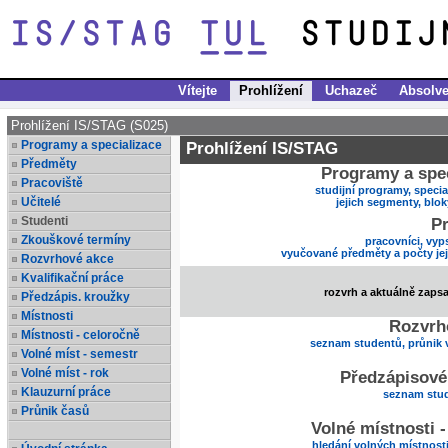
Vítejte
Prohlížení
Uchazeč
Absolve
Prohlížení IS/STAG (S025)
Programy a specializace
Prohlížení IS/STAG
Předměty
Programy a spec
Pracoviště
studijní programy, specia
Učitelé
jejich segmenty, blo
Studenti
Pr
Zkouškové termíny
pracovníci, vyp
vyučované předměty a počty je
Rozvrhové akce
Kvalifikační práce
rozvrh a aktuálně zaps
Předzápis. kroužky
Místnosti
Rozvrh
Místnosti - celoročně
seznam studentů, průnik 
Volné míst - semestr
Volné míst - rok
Předzápisové
Klauzurní práce
seznam stud
Průnik časů
Volné místnosti 
hledání volných místnost