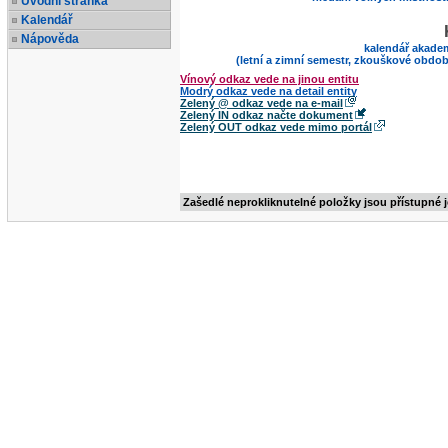
Úvodní stránka
Kalendář
Nápověda
kalendář akade
(letní a zimní semestr, zkouškové obdob
Vínový odkaz vede na jinou entitu
Modrý odkaz vede na detail entity
Zelený @ odkaz vede na e-mail
Zelený IN odkaz načte dokument
Zelený OUT odkaz vede mimo portál
Zašedlé neprokliknutelné položky jsou přístupné 