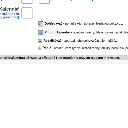
Kalendář
mického roku
í, prázdniny)
Dohledávač
- pomůže vám upřesnit hledanou položku...
Příruční kalendář
- pomůže vám rychle a přesně zadat dat
Rozklikávač
- zobrazí nebo schová části formulářů...
Řadič
- umožní vám rychle seřadit řádky tabulky podle sloupc
jen přihlášenému uživateli a případně i jen osobám s právem na dané informace.